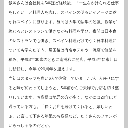
飯塚さんは会社員を5年ほど経験後、「一生をかけられる仕事
をしたい」と料理人を志し、スペインの明るいイメージに惹
かれスペインに渡ります。昼間は大学で語学の勉強、授業が
終わるとレストランで働きながら料理を学び、夜間は日本食
のレストランでも働き、スペイン料理だけでなく日本料理に
ついても学んだそう。帰国後は有名ホテルや一流店で修業を
積み、平成3年30歳のときに南浦和に開店。平成8年に東川口
に移転し、今年で20周年を迎えます。
当初はスタッフを雇い6人で営業していましたが、人任せにす
ると味が変わってしまうと、5年前からご夫婦でお店を切り盛
りしています。お客様は地元の方が多く、なかには20年ほど
通っている方も。「長くお店を続けてくれると、嬉しいわ
ぁ」と言って下さる年配のお客様など、たくさんのファンが
いらっしゃるのだとか。