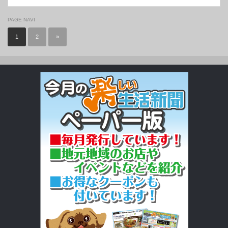
PAGE NAVI
1
2
»